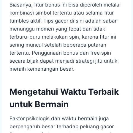
Biasanya, fitur bonus ini bisa diperoleh melalui
kombinasi simbol tertentu atau selama fitur
tumbles aktif. Tips gacor di sini adalah sabar
menunggu momen yang tepat dan tidak
terburu-buru melakukan spin, karena fitur ini
sering muncul setelah beberapa putaran
tertentu. Penggunaan bonus dan free spin
secara bijak dapat menjadi strategi jitu untuk
meraih kemenangan besar.
Mengetahui Waktu Terbaik
untuk Bermain
Faktor psikologis dan waktu bermain juga
berpengaruh besar terhadap peluang gacor.