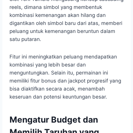
reels, dimana simbol yang membentuk
kombinasi kemenangan akan hilang dan
digantikan oleh simbol baru dari atas, memberi
peluang untuk kemenangan beruntun dalam
satu putaran.
Fitur ini meningkatkan peluang mendapatkan
kombinasi yang lebih besar dan
menguntungkan. Selain itu, permainan ini
memiliki fitur bonus dan jackpot progresif yang
bisa diaktifkan secara acak, menambah
keseruan dan potensi keuntungan besar.
Mengatur Budget dan
Memilih Taruhan yang