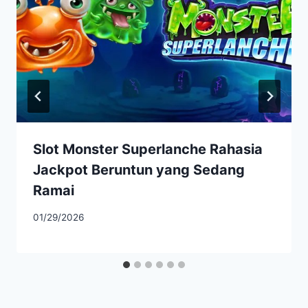
Slot Monster Superlanche Rahasia
Jackpot Beruntun yang Sedang
Ramai
01/29/2026