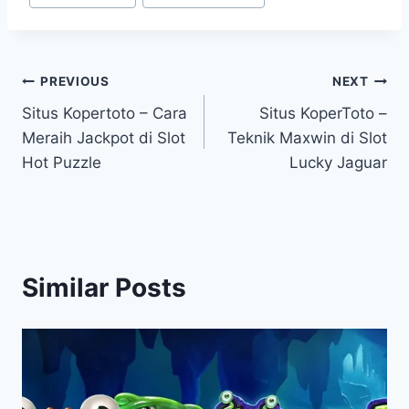
Post
PREVIOUS
NEXT
Situs Kopertoto – Cara
Situs KoperToto –
navigation
Meraih Jackpot di Slot
Teknik Maxwin di Slot
Hot Puzzle
Lucky Jaguar
Similar Posts