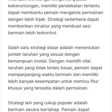
keberuntungan, memiliki pendekatan tertentu
dapat membantu pemain mengelola permainan
dengan lebih bijak. Strategi sederhana dapat
memberikan struktur yang membuat sesi
bermain lebih terkontrol.
Salah satu strategi dasar adalah menentukan
jumlah taruhan yang sesuai dengan
kemampuan modal. Dengan memilih nilai
taruhan yang tidak terlalu besar, pemain dapat
memperpanjang waktu bermain dan memiliki
lebih banyak kesempatan untuk memicu fitur
khusus yang tersedia dalam permainan.
Strategi lain yang cukup populer adalah
bermain secara bertahap. Pemain dapat