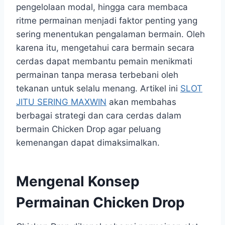
pengelolaan modal, hingga cara membaca
ritme permainan menjadi faktor penting yang
sering menentukan pengalaman bermain. Oleh
karena itu, mengetahui cara bermain secara
cerdas dapat membantu pemain menikmati
permainan tanpa merasa terbebani oleh
tekanan untuk selalu menang. Artikel ini
SLOT
JITU SERING MAXWIN
akan membahas
berbagai strategi dan cara cerdas dalam
bermain Chicken Drop agar peluang
kemenangan dapat dimaksimalkan.
Mengenal Konsep
Permainan Chicken Drop