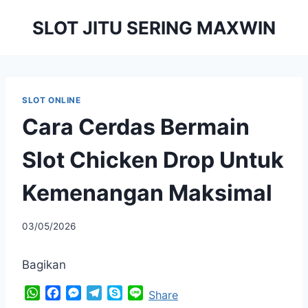
Skip
SLOT JITU SERING MAXWIN
to
content
SLOT ONLINE
Cara Cerdas Bermain
Slot Chicken Drop Untuk
Kemenangan Maksimal
By
03/05/2026
admintuangoumaifang
Bagikan
W
F
M
T
S
L
Share