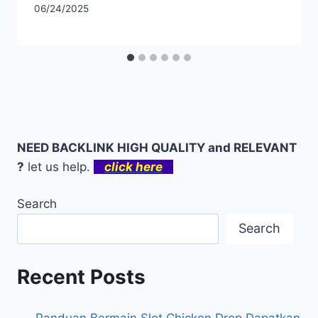
06/24/2025
NEED BACKLINK HIGH QUALITY and RELEVANT
?
let us help.
click here
Search
Search
Recent Posts