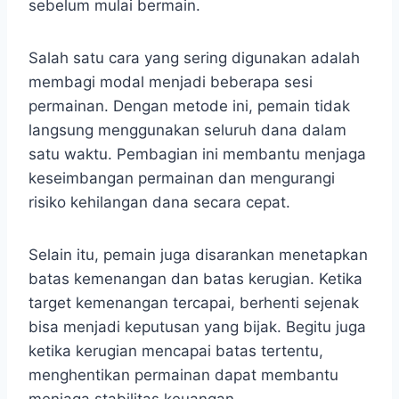
sebelum mulai bermain.
Salah satu cara yang sering digunakan adalah
membagi modal menjadi beberapa sesi
permainan. Dengan metode ini, pemain tidak
langsung menggunakan seluruh dana dalam
satu waktu. Pembagian ini membantu menjaga
keseimbangan permainan dan mengurangi
risiko kehilangan dana secara cepat.
Selain itu, pemain juga disarankan menetapkan
batas kemenangan dan batas kerugian. Ketika
target kemenangan tercapai, berhenti sejenak
bisa menjadi keputusan yang bijak. Begitu juga
ketika kerugian mencapai batas tertentu,
menghentikan permainan dapat membantu