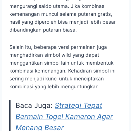
mengurangi saldo utama. Jika kombinasi
kemenangan muncul selama putaran gratis,
hasil yang diperoleh bisa menjadi lebih besar
dibandingkan putaran biasa.
Selain itu, beberapa versi permainan juga
menghadirkan simbol wild yang dapat
menggantikan simbol lain untuk membentuk
kombinasi kemenangan. Kehadiran simbol ini
sering menjadi kunci untuk menciptakan
kombinasi yang lebih menguntungkan.
Baca Juga:
Strategi Tepat
Bermain Togel Kameron Agar
Menang Besar