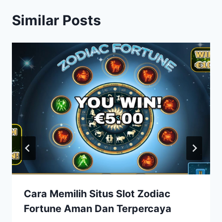
Similar Posts
Cara Memilih Situs Slot Zodiac
Fortune Aman Dan Terpercaya