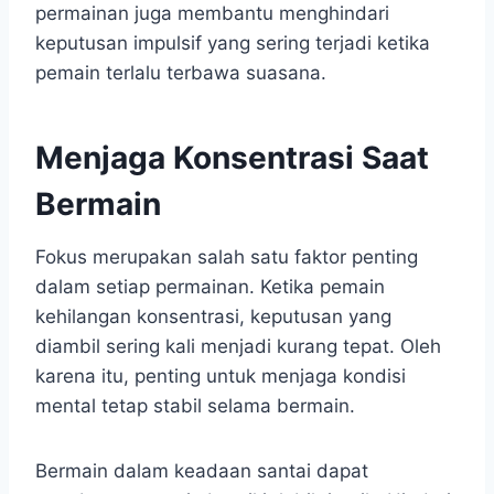
permainan juga membantu menghindari
keputusan impulsif yang sering terjadi ketika
pemain terlalu terbawa suasana.
Menjaga Konsentrasi Saat
Bermain
Fokus merupakan salah satu faktor penting
dalam setiap permainan. Ketika pemain
kehilangan konsentrasi, keputusan yang
diambil sering kali menjadi kurang tepat. Oleh
karena itu, penting untuk menjaga kondisi
mental tetap stabil selama bermain.
Bermain dalam keadaan santai dapat