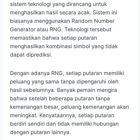
sistem teknologi yang dirancang untuk
menghasilkan hasil secara acak. Sistem ini
biasanya menggunakan Random Number
Generator atau RNG. Teknologi tersebut
memastikan bahwa setiap putaran
menghasilkan kombinasi simbol yang tidak
dapat diprediksi.
Dengan adanya RNG, setiap putaran memiliki
peluang yang sama tanpa dipengaruhi oleh
hasil sebelumnya. Banyak pemain mengira
bahwa setelah beberapa putaran tanpa
kemenangan besar, peluang kemenangan akan
meningkat. Kenyataannya, setiap putaran
berdiri sendiri dan tidak memiliki hubungan
dengan putaran lainnya.