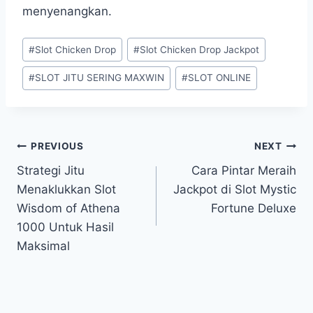
menyenangkan.
Post
#
Slot Chicken Drop
#
Slot Chicken Drop Jackpot
Tags:
#
SLOT JITU SERING MAXWIN
#
SLOT ONLINE
Post
PREVIOUS
NEXT
Strategi Jitu
Cara Pintar Meraih
navigation
Menaklukkan Slot
Jackpot di Slot Mystic
Wisdom of Athena
Fortune Deluxe
1000 Untuk Hasil
Maksimal