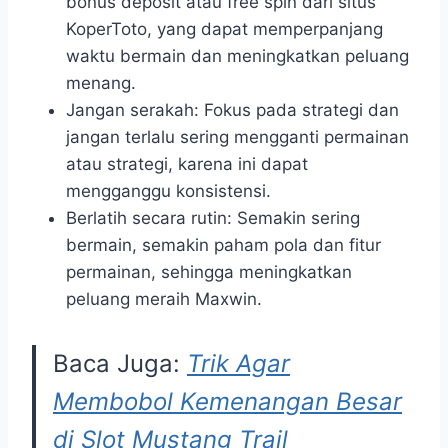
bonus deposit atau free spin dari situs
KoperToto, yang dapat memperpanjang
waktu bermain dan meningkatkan peluang
menang.
Jangan serakah: Fokus pada strategi dan
jangan terlalu sering mengganti permainan
atau strategi, karena ini dapat
mengganggu konsistensi.
Berlatih secara rutin: Semakin sering
bermain, semakin paham pola dan fitur
permainan, sehingga meningkatkan
peluang meraih Maxwin.
Baca Juga:
Trik Agar
Membobol Kemenangan Besar
di Slot Mustang Trail