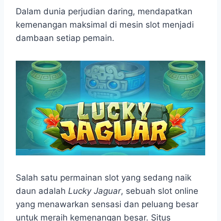
h
a
e
e
k
i
a
c
s
l
y
n
Dalam dunia perjudian daring, mendapatkan
t
e
s
e
p
e
kemenangan maksimal di mesin slot menjadi
s
b
e
g
e
dambaan setiap pemain.
A
o
n
r
p
o
g
a
p
k
e
m
r
Salah satu permainan slot yang sedang naik
daun adalah
Lucky Jaguar
, sebuah slot online
yang menawarkan sensasi dan peluang besar
untuk meraih kemenangan besar. Situs