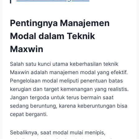
Pentingnya Manajemen
Modal dalam Teknik
Maxwin
Salah satu kunci utama keberhasilan teknik
Maxwin adalah manajemen modal yang efektif.
Pengelolaan modal meliputi penentuan batas
kerugian dan target kemenangan yang realistis.
Jangan tergoda untuk terus bermain saat
sedang beruntung, karena keberuntungan bisa
cepat berganti.
Sebaliknya, saat modal mulai menipis,