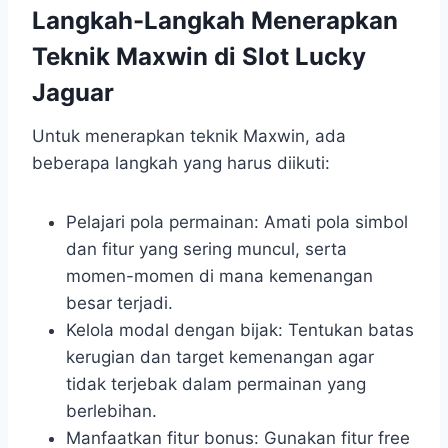
Langkah-Langkah Menerapkan
Teknik Maxwin di Slot Lucky
Jaguar
Untuk menerapkan teknik Maxwin, ada
beberapa langkah yang harus diikuti:
Pelajari pola permainan: Amati pola simbol
dan fitur yang sering muncul, serta
momen-momen di mana kemenangan
besar terjadi.
Kelola modal dengan bijak: Tentukan batas
kerugian dan target kemenangan agar
tidak terjebak dalam permainan yang
berlebihan.
Manfaatkan fitur bonus: Gunakan fitur free