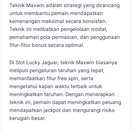
Teknik Maxwin adalah strategi yang dirancang
untuk membantu pemain mendapatkan
kemenangan maksimal secara konsisten.
Teknik ini melibatkan pengelolaan modal,
pemahaman pola permainan, dan penggunaan
fitur-fitur bonus secara optimal.
Di Slot Lucky Jaguar, teknik Maxwin biasanya
meliputi pengaturan taruhan yang tepat,
memanfaatkan fitur free spin, serta
mengetahui kapan waktu terbaik untuk
meningkatkan taruhan. Dengan menerapkan
teknik ini, pemain dapat meningkatkan peluang
mendapatkan jackpot dan mengurangi risiko
kerugian besar.