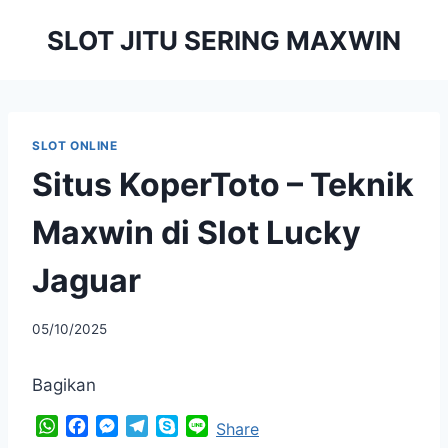
Skip
SLOT JITU SERING MAXWIN
to
content
SLOT ONLINE
Situs KoperToto – Teknik
Maxwin di Slot Lucky
Jaguar
By
05/10/2025
admintuangoumaifang
Bagikan
W
F
M
T
S
L
Share