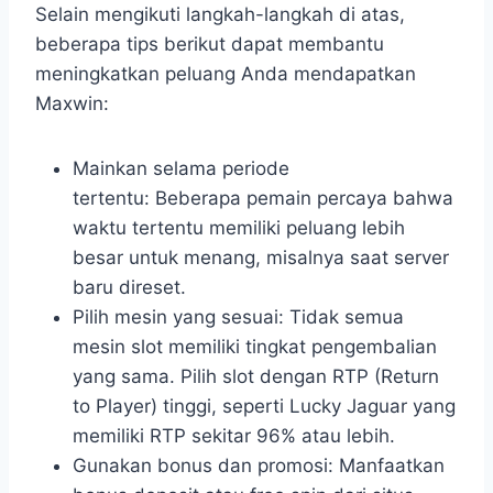
Selain mengikuti langkah-langkah di atas,
beberapa tips berikut dapat membantu
meningkatkan peluang Anda mendapatkan
Maxwin:
Mainkan selama periode
tertentu: Beberapa pemain percaya bahwa
waktu tertentu memiliki peluang lebih
besar untuk menang, misalnya saat server
baru direset.
Pilih mesin yang sesuai: Tidak semua
mesin slot memiliki tingkat pengembalian
yang sama. Pilih slot dengan RTP (Return
to Player) tinggi, seperti Lucky Jaguar yang
memiliki RTP sekitar 96% atau lebih.
Gunakan bonus dan promosi: Manfaatkan