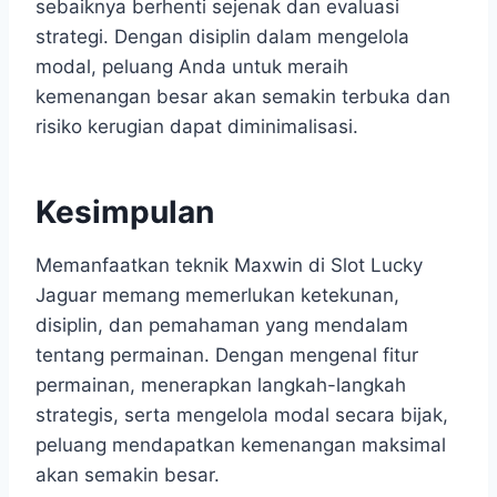
sebaiknya berhenti sejenak dan evaluasi
strategi. Dengan disiplin dalam mengelola
modal, peluang Anda untuk meraih
kemenangan besar akan semakin terbuka dan
risiko kerugian dapat diminimalisasi.
Kesimpulan
Memanfaatkan teknik Maxwin di Slot Lucky
Jaguar memang memerlukan ketekunan,
disiplin, dan pemahaman yang mendalam
tentang permainan. Dengan mengenal fitur
permainan, menerapkan langkah-langkah
strategis, serta mengelola modal secara bijak,
peluang mendapatkan kemenangan maksimal
akan semakin besar.