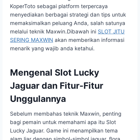
KoperToto sebagai platform terpercaya
menyediakan berbagai strategi dan tips untuk
memaksimalkan peluang Anda, salah satunya
melalui teknik Maxwin.Dibawah ini
SLOT JITU
SERING MAXWIN
akan memberikan informasi
menarik yang wajib anda ketahui.
Mengenal Slot Lucky
Jaguar dan Fitur-Fitur
Unggulannya
Sebelum membahas teknik Maxwin, penting
bagi pemain untuk memahami apa itu Slot
Lucky Jaguar. Game ini menampilkan tema
alam liar dengan simbol-simbol jaguar, flora,