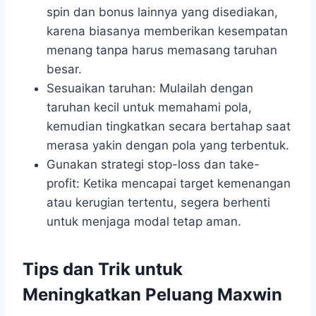
spin dan bonus lainnya yang disediakan,
karena biasanya memberikan kesempatan
menang tanpa harus memasang taruhan
besar.
Sesuaikan taruhan: Mulailah dengan
taruhan kecil untuk memahami pola,
kemudian tingkatkan secara bertahap saat
merasa yakin dengan pola yang terbentuk.
Gunakan strategi stop-loss dan take-
profit: Ketika mencapai target kemenangan
atau kerugian tertentu, segera berhenti
untuk menjaga modal tetap aman.
Tips dan Trik untuk
Meningkatkan Peluang Maxwin