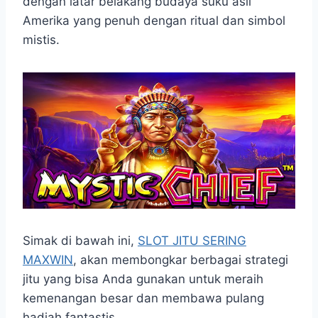
dengan latar belakang budaya suku asli
s
b
e
g
e
Amerika yang penuh dengan ritual dan simbol
A
o
n
r
mistis.
p
o
g
a
p
k
e
m
r
Simak di bawah ini,
SLOT JITU SERING
MAXWIN
, akan membongkar berbagai strategi
jitu yang bisa Anda gunakan untuk meraih
kemenangan besar dan membawa pulang
hadiah fantastis.