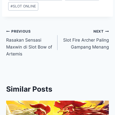
#
SLOT ONLINE
Post
PREVIOUS
NEXT
Rasakan Sensasi
Slot Fire Archer Paling
navigation
Maxwin di Slot Bow of
Gampang Menang
Artemis
Similar Posts