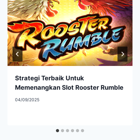
Strategi Terbaik Untuk
Memenangkan Slot Rooster Rumble
04/09/2025