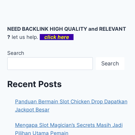
NEED BACKLINK HIGH QUALITY and RELEVANT
?
let us help.
click here
Search
Search
Recent Posts
Panduan Bermain Slot Chicken Drop Dapatkan
Jackpot Besar
Mengapa Slot Magician’s Secrets Masih Jadi
Pilihan Utama Pemain