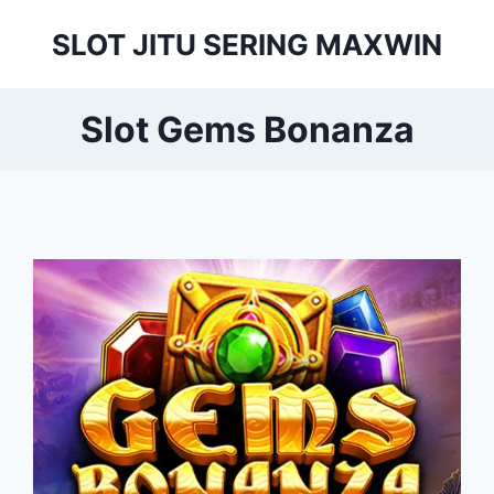
SLOT JITU SERING MAXWIN
Slot Gems Bonanza