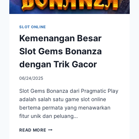
SLOT ONLINE
Kemenangan Besar
Slot Gems Bonanza
dengan Trik Gacor
06/24/2025
Slot Gems Bonanza dari Pragmatic Play
adalah salah satu game slot online
bertema permata yang menawarkan
fitur unik dan peluang…
KEMENANGAN
READ MORE
BESAR