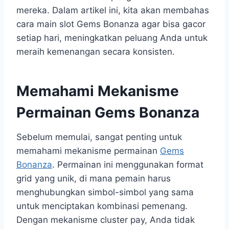
mereka. Dalam artikel ini, kita akan membahas
cara main slot Gems Bonanza agar bisa gacor
setiap hari, meningkatkan peluang Anda untuk
meraih kemenangan secara konsisten.
Memahami Mekanisme
Permainan Gems Bonanza
Sebelum memulai, sangat penting untuk
memahami mekanisme permainan
Gems
Bonanza
. Permainan ini menggunakan format
grid yang unik, di mana pemain harus
menghubungkan simbol-simbol yang sama
untuk menciptakan kombinasi pemenang.
Dengan mekanisme cluster pay, Anda tidak