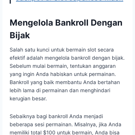
Mengelola Bankroll Dengan
Bijak
Salah satu kunci untuk bermain slot secara
efektif adalah mengelola bankroll dengan bijak.
Sebelum mulai bermain, tentukan anggaran
yang ingin Anda habiskan untuk permainan.
Bankroll yang baik membantu Anda bertahan
lebih lama di permainan dan menghindari
kerugian besar.
Sebaiknya bagi bankroll Anda menjadi
beberapa sesi permainan. Misalnya, jika Anda
memiliki total $100 untuk bermain, Anda bisa