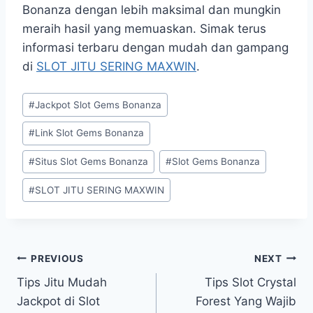
Bonanza dengan lebih maksimal dan mungkin
meraih hasil yang memuaskan. Simak terus
informasi terbaru dengan mudah dan gampang
di
SLOT JITU SERING MAXWIN
.
Post
#
Jackpot Slot Gems Bonanza
Tags:
#
Link Slot Gems Bonanza
#
Situs Slot Gems Bonanza
#
Slot Gems Bonanza
#
SLOT JITU SERING MAXWIN
Post
PREVIOUS
NEXT
Tips Jitu Mudah
Tips Slot Crystal
navigation
Jackpot di Slot
Forest Yang Wajib