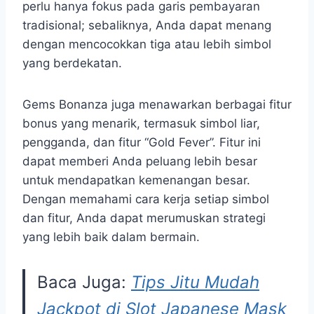
perlu hanya fokus pada garis pembayaran
tradisional; sebaliknya, Anda dapat menang
dengan mencocokkan tiga atau lebih simbol
yang berdekatan.
Gems Bonanza juga menawarkan berbagai fitur
bonus yang menarik, termasuk simbol liar,
pengganda, dan fitur “Gold Fever”. Fitur ini
dapat memberi Anda peluang lebih besar
untuk mendapatkan kemenangan besar.
Dengan memahami cara kerja setiap simbol
dan fitur, Anda dapat merumuskan strategi
yang lebih baik dalam bermain.
Baca Juga:
Tips Jitu Mudah
Jackpot di Slot Japanese Mask