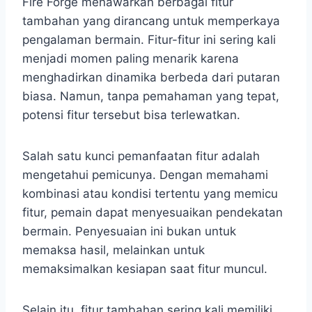
Fire Forge menawarkan berbagai fitur
tambahan yang dirancang untuk memperkaya
pengalaman bermain. Fitur-fitur ini sering kali
menjadi momen paling menarik karena
menghadirkan dinamika berbeda dari putaran
biasa. Namun, tanpa pemahaman yang tepat,
potensi fitur tersebut bisa terlewatkan.
Salah satu kunci pemanfaatan fitur adalah
mengetahui pemicunya. Dengan memahami
kombinasi atau kondisi tertentu yang memicu
fitur, pemain dapat menyesuaikan pendekatan
bermain. Penyesuaian ini bukan untuk
memaksa hasil, melainkan untuk
memaksimalkan kesiapan saat fitur muncul.
Selain itu, fitur tambahan sering kali memiliki