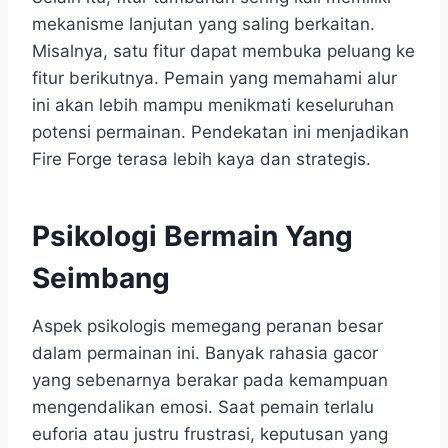
mekanisme lanjutan yang saling berkaitan.
Misalnya, satu fitur dapat membuka peluang ke
fitur berikutnya. Pemain yang memahami alur
ini akan lebih mampu menikmati keseluruhan
potensi permainan. Pendekatan ini menjadikan
Fire Forge terasa lebih kaya dan strategis.
Psikologi Bermain Yang
Seimbang
Aspek psikologis memegang peranan besar
dalam permainan ini. Banyak rahasia gacor
yang sebenarnya berakar pada kemampuan
mengendalikan emosi. Saat pemain terlalu
euforia atau justru frustrasi, keputusan yang