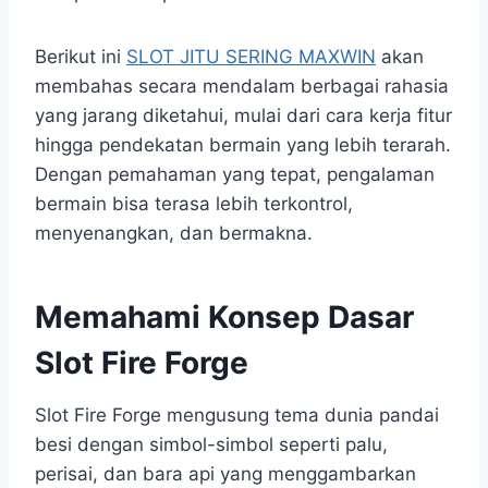
Berikut ini
SLOT JITU SERING MAXWIN
akan
membahas secara mendalam berbagai rahasia
yang jarang diketahui, mulai dari cara kerja fitur
hingga pendekatan bermain yang lebih terarah.
Dengan pemahaman yang tepat, pengalaman
bermain bisa terasa lebih terkontrol,
menyenangkan, dan bermakna.
Memahami Konsep Dasar
Slot Fire Forge
Slot Fire Forge mengusung tema dunia pandai
besi dengan simbol-simbol seperti palu,
perisai, dan bara api yang menggambarkan