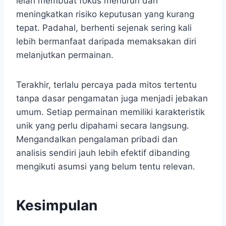
lelah membuat fokus menurun dan
meningkatkan risiko keputusan yang kurang
tepat. Padahal, berhenti sejenak sering kali
lebih bermanfaat daripada memaksakan diri
melanjutkan permainan.
Terakhir, terlalu percaya pada mitos tertentu
tanpa dasar pengamatan juga menjadi jebakan
umum. Setiap permainan memiliki karakteristik
unik yang perlu dipahami secara langsung.
Mengandalkan pengalaman pribadi dan
analisis sendiri jauh lebih efektif dibanding
mengikuti asumsi yang belum tentu relevan.
Kesimpulan