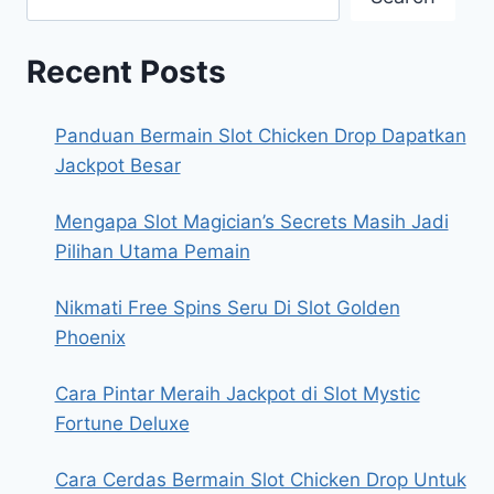
Recent Posts
Panduan Bermain Slot Chicken Drop Dapatkan
Jackpot Besar
Mengapa Slot Magician’s Secrets Masih Jadi
Pilihan Utama Pemain
Nikmati Free Spins Seru Di Slot Golden
Phoenix
Cara Pintar Meraih Jackpot di Slot Mystic
Fortune Deluxe
Cara Cerdas Bermain Slot Chicken Drop Untuk