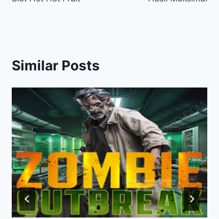
Similar Posts