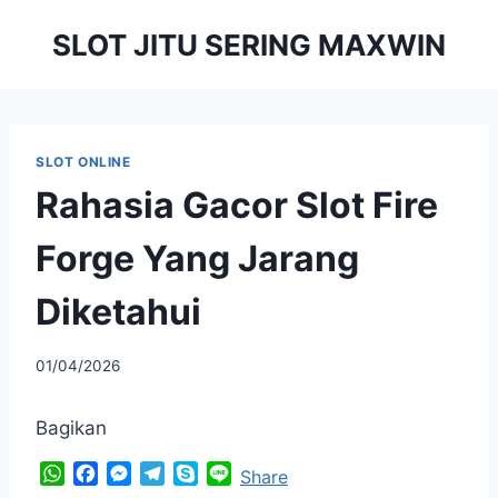
Skip
SLOT JITU SERING MAXWIN
to
content
SLOT ONLINE
Rahasia Gacor Slot Fire
Forge Yang Jarang
Diketahui
By
01/04/2026
admintuangoumaifang
Bagikan
W
F
M
T
S
L
Share