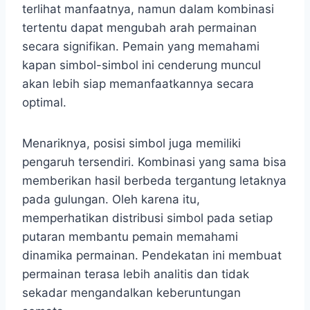
terlihat manfaatnya, namun dalam kombinasi
tertentu dapat mengubah arah permainan
secara signifikan. Pemain yang memahami
kapan simbol-simbol ini cenderung muncul
akan lebih siap memanfaatkannya secara
optimal.
Menariknya, posisi simbol juga memiliki
pengaruh tersendiri. Kombinasi yang sama bisa
memberikan hasil berbeda tergantung letaknya
pada gulungan. Oleh karena itu,
memperhatikan distribusi simbol pada setiap
putaran membantu pemain memahami
dinamika permainan. Pendekatan ini membuat
permainan terasa lebih analitis dan tidak
sekadar mengandalkan keberuntungan