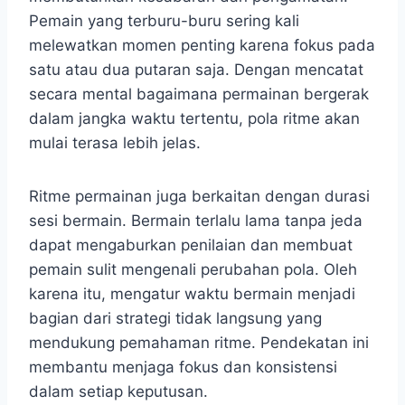
Pemain yang terburu-buru sering kali
melewatkan momen penting karena fokus pada
satu atau dua putaran saja. Dengan mencatat
secara mental bagaimana permainan bergerak
dalam jangka waktu tertentu, pola ritme akan
mulai terasa lebih jelas.
Ritme permainan juga berkaitan dengan durasi
sesi bermain. Bermain terlalu lama tanpa jeda
dapat mengaburkan penilaian dan membuat
pemain sulit mengenali perubahan pola. Oleh
karena itu, mengatur waktu bermain menjadi
bagian dari strategi tidak langsung yang
mendukung pemahaman ritme. Pendekatan ini
membantu menjaga fokus dan konsistensi
dalam setiap keputusan.