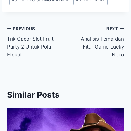
#
SLOT JITU SERING MAXWIN
#
SLOT ONLINE
Post
PREVIOUS
NEXT
Trik Gacor Slot Fruit
Analisis Tema dan
navigation
Party 2 Untuk Pola
Fitur Game Lucky
Efektif
Neko
Similar Posts