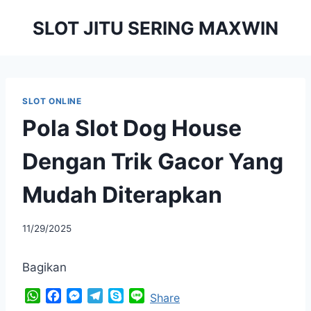
Skip
SLOT JITU SERING MAXWIN
to
content
SLOT ONLINE
Pola Slot Dog House
Dengan Trik Gacor Yang
Mudah Diterapkan
By
11/29/2025
admintuangoumaifang
Bagikan
W
F
M
T
S
L
Share