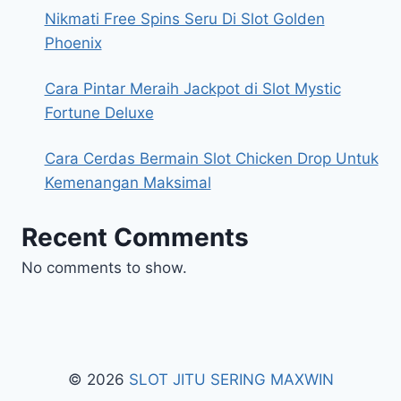
Nikmati Free Spins Seru Di Slot Golden
Phoenix
Cara Pintar Meraih Jackpot di Slot Mystic
Fortune Deluxe
Cara Cerdas Bermain Slot Chicken Drop Untuk
Kemenangan Maksimal
Recent Comments
No comments to show.
© 2026
SLOT JITU SERING MAXWIN