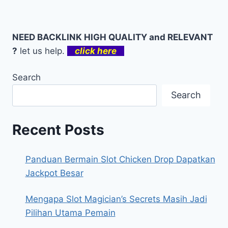
NEED BACKLINK HIGH QUALITY and RELEVANT
?
let us help.
click here
Search
Search
Recent Posts
Panduan Bermain Slot Chicken Drop Dapatkan
Jackpot Besar
Mengapa Slot Magician’s Secrets Masih Jadi
Pilihan Utama Pemain