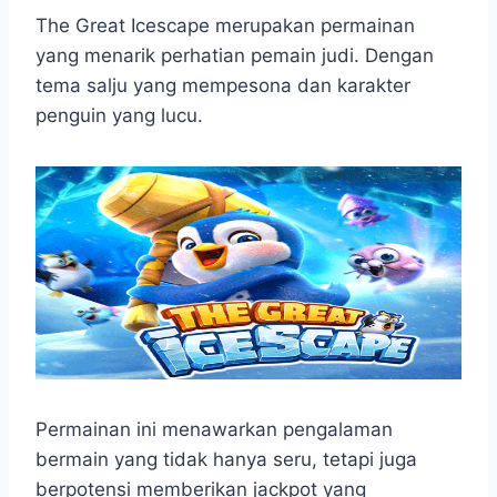
h
a
e
e
k
i
a
c
s
l
y
n
The Great Icescape merupakan permainan
t
e
s
e
p
e
yang menarik perhatian pemain judi. Dengan
s
b
e
g
e
tema salju yang mempesona dan karakter
A
o
n
r
penguin yang lucu.
p
o
g
a
p
k
e
m
r
Permainan ini menawarkan pengalaman
bermain yang tidak hanya seru, tetapi juga
berpotensi memberikan jackpot yang