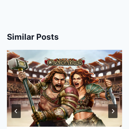
Similar Posts