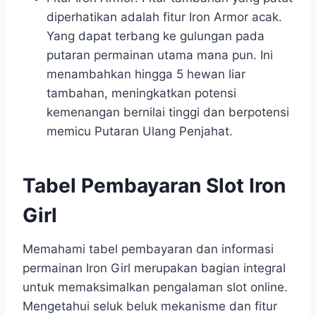
diperhatikan adalah fitur Iron Armor acak.
Yang dapat terbang ke gulungan pada
putaran permainan utama mana pun. Ini
menambahkan hingga 5 hewan liar
tambahan, meningkatkan potensi
kemenangan bernilai tinggi dan berpotensi
memicu Putaran Ulang Penjahat.
Tabel Pembayaran Slot Iron
Girl
Memahami tabel pembayaran dan informasi
permainan Iron Girl merupakan bagian integral
untuk memaksimalkan pengalaman slot online.
Mengetahui seluk beluk mekanisme dan fitur