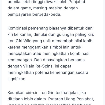
bernilai lebih tinggi diwakili oleh Penjahat
dalam game, masing-masing dengan
pembayaran berbeda-beda.
Kombinasi pemenang biasanya dibentuk dari
kiri ke kanan, dimulai dari gulungan paling kiri.
Iron Girl Wild yang unik menambah nilai lebih
karena menggantikan simbol lain untuk
menciptakan atau meningkatkan kombinasi
kemenangan. Dan dipasangkan bersama
dengan Villain Re-Spins, ini dapat
meningkatkan potensi kemenangan secara
signifikan.
Keunikan ciri-ciri Iron Girl terlihat jelas jika
ditelaah lebih dalam. Putaran Ulang Penjahat,