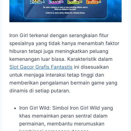
Iron Girl terkenal dengan serangkaian fitur
spesialnya yang tidak hanya menambah faktor
hiburan tetapi juga meningkatkan peluang
kemenangan luar biasa. Karakteristik dalam
Slot Gacor Grafis Fantastis
ini disesuaikan
untuk menjaga interaksi tetap tinggi dan
memberikan pengalaman bermain game yang
dinamis di setiap putaran.
Iron Girl Wild: Simbol Iron Girl Wild yang
khas memainkan peran sentral dalam
permainan, membantu merumuskan