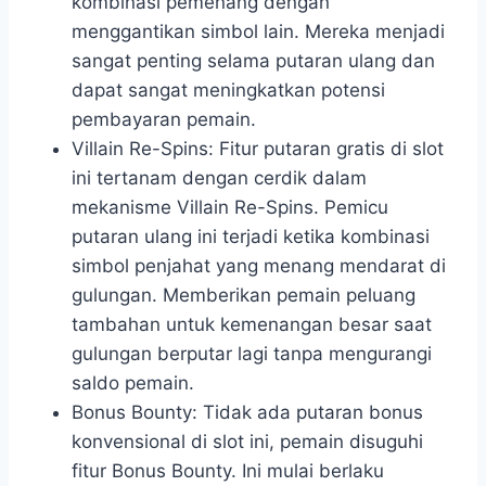
kombinasi pemenang dengan
menggantikan simbol lain. Mereka menjadi
sangat penting selama putaran ulang dan
dapat sangat meningkatkan potensi
pembayaran pemain.
Villain Re-Spins: Fitur putaran gratis di slot
ini tertanam dengan cerdik dalam
mekanisme Villain Re-Spins. Pemicu
putaran ulang ini terjadi ketika kombinasi
simbol penjahat yang menang mendarat di
gulungan. Memberikan pemain peluang
tambahan untuk kemenangan besar saat
gulungan berputar lagi tanpa mengurangi
saldo pemain.
Bonus Bounty: Tidak ada putaran bonus
konvensional di slot ini, pemain disuguhi
fitur Bonus Bounty. Ini mulai berlaku