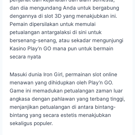
dan dia mengundang Anda untuk bergabung
dengannya di slot 3D yang menakjubkan ini.
Pemain dipersilakan untuk memulai
petualangan antargalaksi di sini untuk
bersenang-senang, atau sekadar mengunjungi
Kasino Play’n GO mana pun untuk bermain
secara nyata
Masuki dunia Iron Girl, permainan slot online
menawan yang dihidupkan oleh Play’n GO.
Game ini memadukan petualangan zaman luar
angkasa dengan pahlawan yang terbang tinggi,
menjanjikan petualangan di antara bintang-
bintang yang secara estetis menakjubkan
sekaligus populer.