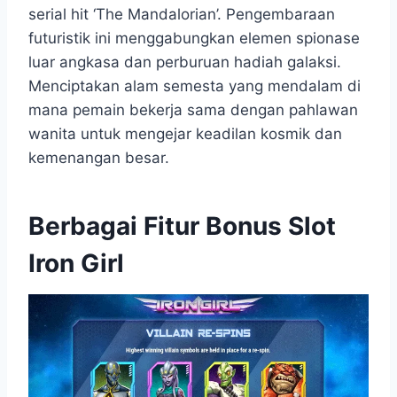
serial hit ‘The Mandalorian’. Pengembaraan
futuristik ini menggabungkan elemen spionase
luar angkasa dan perburuan hadiah galaksi.
Menciptakan alam semesta yang mendalam di
mana pemain bekerja sama dengan pahlawan
wanita untuk mengejar keadilan kosmik dan
kemenangan besar.
Berbagai Fitur Bonus Slot
Iron Girl