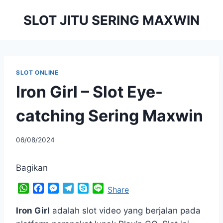
Skip
SLOT JITU SERING MAXWIN
to
content
SLOT ONLINE
Iron Girl – Slot Eye-
catching Sering Maxwin
By
06/08/2024
admintuangoumaifang
Bagikan
W
F
M
T
S
L
Share
h
a
e
e
k
i
a
c
s
l
y
n
Iron Girl
adalah slot video yang berjalan pada
t
e
s
e
p
e