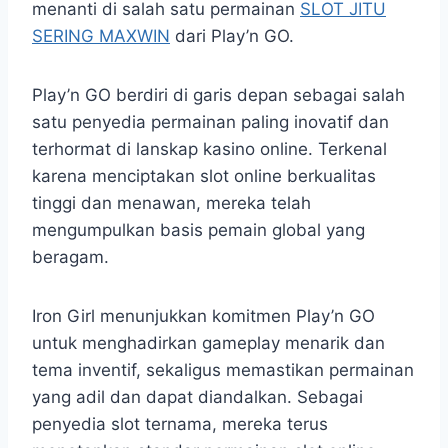
menanti di salah satu permainan
SLOT JITU
SERING MAXWIN
dari Play’n GO.
Play’n GO berdiri di garis depan sebagai salah
satu penyedia permainan paling inovatif dan
terhormat di lanskap kasino online. Terkenal
karena menciptakan slot online berkualitas
tinggi dan menawan, mereka telah
mengumpulkan basis pemain global yang
beragam.
Iron Girl menunjukkan komitmen Play’n GO
untuk menghadirkan gameplay menarik dan
tema inventif, sekaligus memastikan permainan
yang adil dan dapat diandalkan. Sebagai
penyedia slot ternama, mereka terus