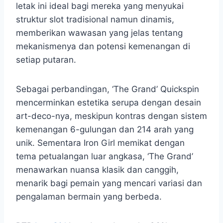
letak ini ideal bagi mereka yang menyukai
struktur slot tradisional namun dinamis,
memberikan wawasan yang jelas tentang
mekanismenya dan potensi kemenangan di
setiap putaran.
Sebagai perbandingan, ‘The Grand’ Quickspin
mencerminkan estetika serupa dengan desain
art-deco-nya, meskipun kontras dengan sistem
kemenangan 6-gulungan dan 214 arah yang
unik. Sementara Iron Girl memikat dengan
tema petualangan luar angkasa, ‘The Grand’
menawarkan nuansa klasik dan canggih,
menarik bagi pemain yang mencari variasi dan
pengalaman bermain yang berbeda.