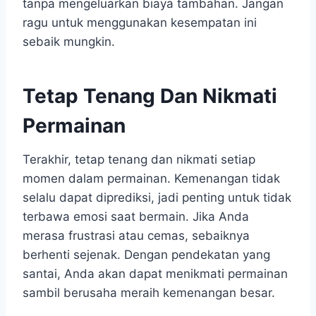
tanpa mengeluarkan biaya tambahan. Jangan
ragu untuk menggunakan kesempatan ini
sebaik mungkin.
Tetap Tenang Dan Nikmati
Permainan
Terakhir, tetap tenang dan nikmati setiap
momen dalam permainan. Kemenangan tidak
selalu dapat diprediksi, jadi penting untuk tidak
terbawa emosi saat bermain. Jika Anda
merasa frustrasi atau cemas, sebaiknya
berhenti sejenak. Dengan pendekatan yang
santai, Anda akan dapat menikmati permainan
sambil berusaha meraih kemenangan besar.