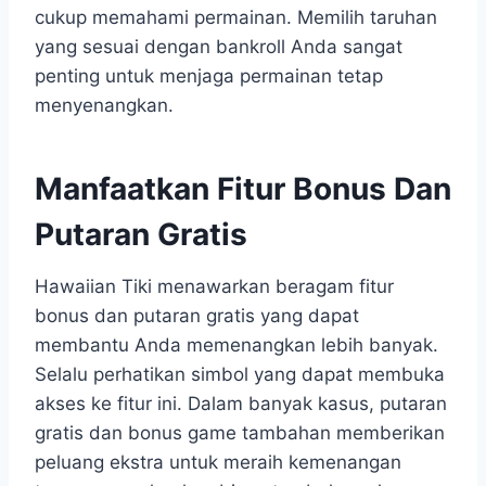
cukup memahami permainan. Memilih taruhan
yang sesuai dengan bankroll Anda sangat
penting untuk menjaga permainan tetap
menyenangkan.
Manfaatkan Fitur Bonus Dan
Putaran Gratis
Hawaiian Tiki menawarkan beragam fitur
bonus dan putaran gratis yang dapat
membantu Anda memenangkan lebih banyak.
Selalu perhatikan simbol yang dapat membuka
akses ke fitur ini. Dalam banyak kasus, putaran
gratis dan bonus game tambahan memberikan
peluang ekstra untuk meraih kemenangan