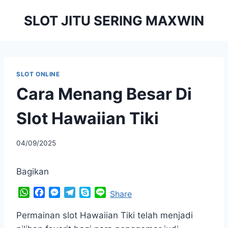
Skip
SLOT JITU SERING MAXWIN
to
content
SLOT ONLINE
Cara Menang Besar Di
Slot Hawaiian Tiki
By
04/09/2025
admintuangoumaifang
Bagikan
W
F
M
T
S
L
Share
h
a
e
e
k
i
a
c
s
l
y
n
Permainan slot Hawaiian Tiki telah menjadi
t
e
s
e
p
e