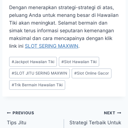
Dengan menerapkan strategi-strategi di atas,
peluang Anda untuk menang besar di Hawaiian
Tiki akan meningkat. Selamat bermain dan
simak terus informasi seputaran kemenangan
maksimal dan cara mencapainya dengan klik
link ini
SLOT SERING MAXWIN
.
Post
#
Jackpot Hawaiian Tiki
#
Slot Hawaiian Tiki
Tags:
#
SLOT JITU SERING MAXWIN
#
Slot Online Gacor
#
Trik Bermain Hawaiian Tiki
Post
PREVIOUS
NEXT
Tips Jitu
Strategi Terbaik Untuk
navigation