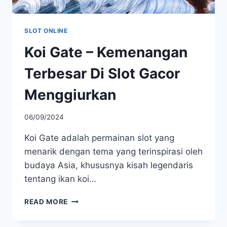
SLOT ONLINE
Koi Gate – Kemenangan
Terbesar Di Slot Gacor
Menggiurkan
06/09/2024
Koi Gate adalah permainan slot yang
menarik dengan tema yang terinspirasi oleh
budaya Asia, khususnya kisah legendaris
tentang ikan koi…
KOI
READ MORE
GATE
–