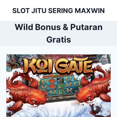
Skip
SLOT JITU SERING MAXWIN
to
content
Wild Bonus & Putaran
Gratis