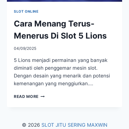
SLOT ONLINE
Cara Menang Terus-
Menerus Di Slot 5 Lions
04/09/2025
5 Lions menjadi permainan yang banyak
diminati oleh penggemar mesin slot.
Dengan desain yang menarik dan potensi
kemenangan yang menggiurkan….
CARA
READ MORE
MENANG
TERUS-
MENERUS
DI
© 2026
SLOT JITU SERING MAXWIN
SLOT