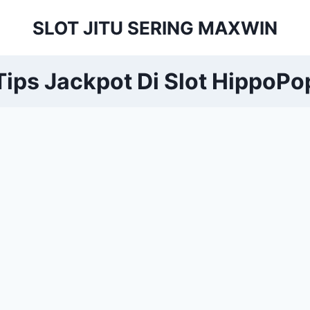
SLOT JITU SERING MAXWIN
Tips Jackpot Di Slot HippoPo