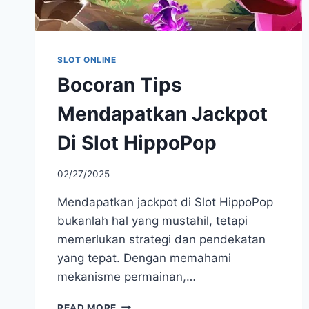
SLOT ONLINE
Bocoran Tips
Mendapatkan Jackpot
Di Slot HippoPop
02/27/2025
Mendapatkan jackpot di Slot HippoPop
bukanlah hal yang mustahil, tetapi
memerlukan strategi dan pendekatan
yang tepat. Dengan memahami
mekanisme permainan,…
BOCORAN
READ MORE