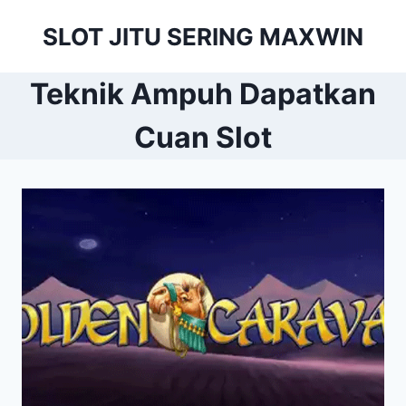
Skip
SLOT JITU SERING MAXWIN
to
content
Teknik Ampuh Dapatkan
Cuan Slot