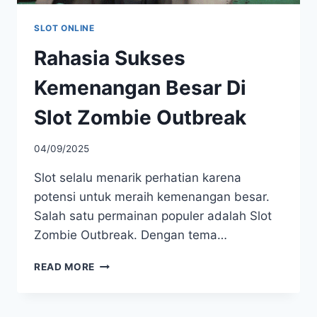
SLOT ONLINE
Rahasia Sukses
Kemenangan Besar Di
Slot Zombie Outbreak
04/09/2025
Slot selalu menarik perhatian karena
potensi untuk meraih kemenangan besar.
Salah satu permainan populer adalah Slot
Zombie Outbreak. Dengan tema…
RAHASIA
READ MORE
SUKSES
KEMENANGAN
BESAR