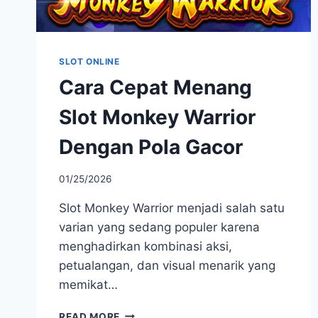
SLOT ONLINE
Cara Cepat Menang
Slot Monkey Warrior
Dengan Pola Gacor
01/25/2026
Slot Monkey Warrior menjadi salah satu
varian yang sedang populer karena
menghadirkan kombinasi aksi,
petualangan, dan visual menarik yang
memikat…
CARA
READ MORE