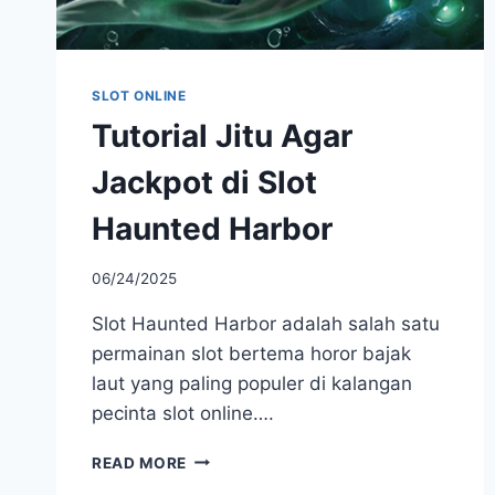
SLOT ONLINE
Tutorial Jitu Agar
Jackpot di Slot
Haunted Harbor
06/24/2025
Slot Haunted Harbor adalah salah satu
permainan slot bertema horor bajak
laut yang paling populer di kalangan
pecinta slot online….
TUTORIAL
READ MORE
JITU