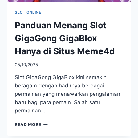
SLOT ONLINE
Panduan Menang Slot
GigaGong GigaBlox
Hanya di Situs Meme4d
05/10/2025
Slot GigaGong GigaBlox kini semakin
beragam dengan hadirnya berbagai
permainan yang menawarkan pengalaman
baru bagi para pemain. Salah satu
permainan…
PANDUAN
READ MORE
MENANG
SLOT