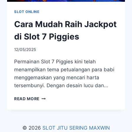
SLOT ONLINE
Cara Mudah Raih Jackpot
di Slot 7 Piggies
12/05/2025
Permainan Slot 7 Piggies kini telah
menampilkan tema petualangan para babi
menggemaskan yang mencari harta
tersembunyi. Dengan desain lucu dan…
CARA
READ MORE
MUDAH
RAIH
JACKPOT
DI
© 2026
SLOT JITU SERING MAXWIN
SLOT