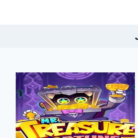
Skip
to
content