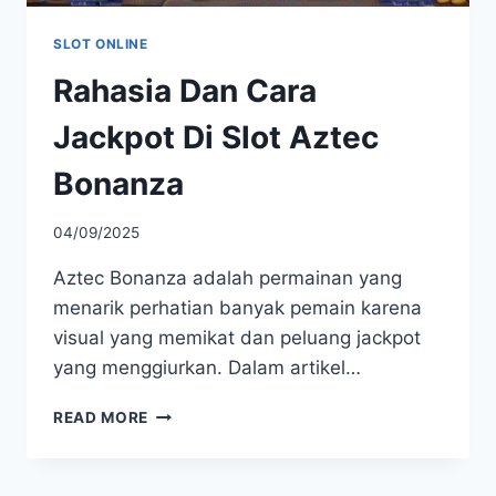
SLOT ONLINE
Rahasia Dan Cara
Jackpot Di Slot Aztec
Bonanza
04/09/2025
Aztec Bonanza adalah permainan yang
menarik perhatian banyak pemain karena
visual yang memikat dan peluang jackpot
yang menggiurkan. Dalam artikel…
RAHASIA
READ MORE
DAN
CARA
JACKPOT