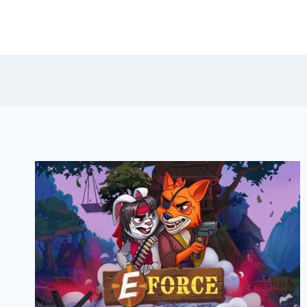
Skip
to
content