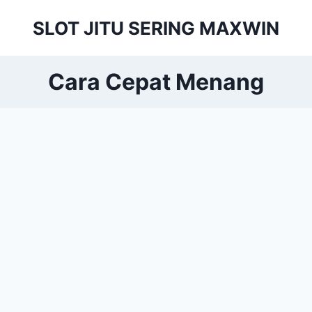
SLOT JITU SERING MAXWIN
Cara Cepat Menang